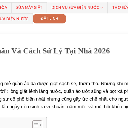
 HÒA
SỬA MÁY GIẶT
DỊCH VỤ SỬA ĐIỆN NƯỚC
THỢ SỬ
ĐẶT LỊCH
SỬA ĐIỆN NƯỚC
ân Và Cách Sử Lý Tại Nhà 2026
ng mẻ quần áo đã được giặt sạch sẽ, thơm tho. Nhưng khi 
i”: lồng giặt lênh láng nước, quần áo ướt sũng và bọt xà p
g sự cố phổ biến nhất nhưng cũng gây ức chế nhất cho ngườ
 lâu ngày còn sinh ra vi khuẩn, nấm mốc và mùi hôi khó chị