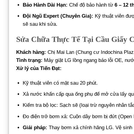
Bảo Hành Dài Hạn:
Chế độ bảo hành từ
6 – 12 t
Đội Ngũ Expert (Chuyên Gia):
Kỹ thuật viên đượ
sẽ sau khi sửa.
Sửa Chữa Thực Tế Tại Cầu Giấy C
Khách hàng:
Chị Mai Lan (Chung cư Indochina Plaz
Tình trạng:
Máy giặt LG lồng ngang báo lỗi OE, nướ
Xử lý của Tiến Đạt:
Kỹ thuật viên có mặt sau 20 phút.
Xả nước khẩn cấp qua ống phụ để mở cửa lấy qu
Kiểm tra bộ lọc: Sạch sẽ (loại trừ nguyên nhân tắ
Đo điện trở bơm xả: Cuộn dây bơm bị đứt (Open 
Giải pháp:
Thay bơm xả chính hãng LG. Vệ sinh 