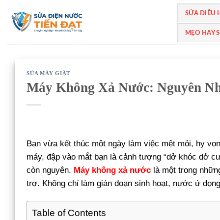
Bỏ
SỬA ĐIỀU
qua
nội
MẸO HAY 
dung
SỬA MÁY GIẶT
Máy Không Xả Nước: Nguyên Nh
Bạn vừa kết thúc một ngày làm việc mệt mỏi, hy vọ
máy, đập vào mắt bạn là cảnh tượng “dở khóc dở cườ
còn nguyên.
Máy không xả nước
là một trong nhữn
trợ. Không chỉ làm gián đoạn sinh hoạt, nước ứ đọng
Table of Contents