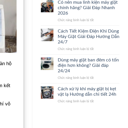
nào
sửa
Có nên mua linh kiện máy giặt
nên
máy
chính hãng? Giải Đáp Nhanh
thay
giặt.
2026
máy
Giải
ở
Chức năng bình luận bị tắt
giặt
Đáp
Có
mới?
24/24
nên
Dấu
Cách Tiết Kiệm Điện Khi Dùng
mua
hiệu
Máy Giặt Giải Đáp Hướng Dẫn
linh
nhận
24/7
kiện
biết
ở
Chức năng bình luận bị tắt
máy
nhanh
Cách
giặt
24/7
Tiết
chính
Dùng máy giặt ban đêm có tốn
gàn hộ
Kiệm
hãng?
điện hơn không? Giải đáp
Điện
Giải
24/24
Khi
Đáp
ở
Chức năng bình luận bị tắt
Dùng
Nhanh
Dùng
Máy
2026
m kết
máy
Giặt
Cách xử lý khi máy giặt bị kẹt
giặt
Giải
vật lạ Hướng dẫn chi tiết 24h
ban
Đáp
ở
Chức năng bình luận bị tắt
đêm
Hướng
hí vô
Cách
có
Dẫn
xử
tốn
24/7
lý
điện
khi
hơn
máy
không?