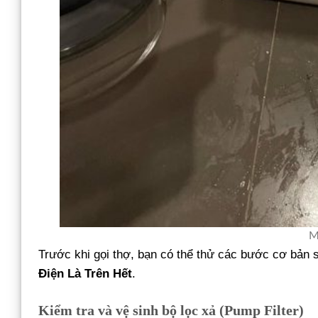
M
Trước khi gọi thợ, bạn có thể thử các bước cơ bản s
Điện Là Trên Hết
.
Kiểm tra và vệ sinh bộ lọc xả (Pump Filter)