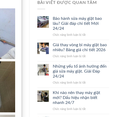
BÀI VIẾT ĐƯỢC QUAN TÂM
Bảo hành sửa máy giặt bao
lâu? Giải đáp chi tiết Mới
24/24
ở
Chức năng bình luận bị tắt
Bảo
hành
Giá thay vòng bi máy giặt bao
sửa
nhiêu? Bảng giá chi tiết 2026
máy
ở
Chức năng bình luận bị tắt
giặt
Giá
bao
thay
Những yếu tố ảnh hưởng đến
lâu?
vòng
Giải
giá sửa máy giặt. Giải Đáp
bi
đáp
24/24
máy
chi
ở
Chức năng bình luận bị tắt
giặt
tiết
Những
bao
Mới
yếu
nhiêu?
Khi nào nên thay máy giặt
24/24
tố
Bảng
mới? Dấu hiệu nhận biết
ảnh
giá
nhanh 24/7
hưởng
chi
ở
Chức năng bình luận bị tắt
đến
tiết
Khi
giá
2026