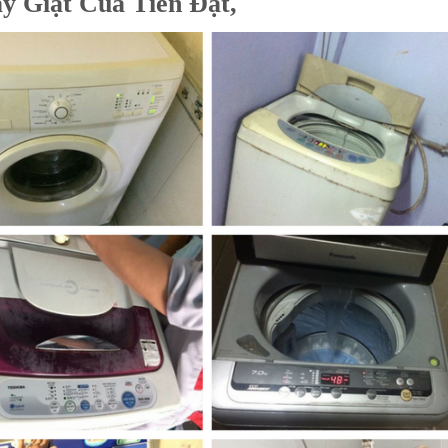
y Giặt Của Tiến Đạt
,