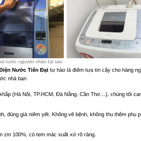
ả nước nguyên nhân tại sao
Điện Nước Tiến Đạt
tự hào là điểm tựa tin cậy cho hàng n
nước nhà bạn
 khắp (Hà Nội, TP.HCM, Đà Nẵng, Cần Thơ…), chúng tôi ca
h, đúng giá niêm yết. Không vẽ bệnh, không thu thêm phụ p
ện zin 100%, có tem mác xuất xứ rõ ràng.