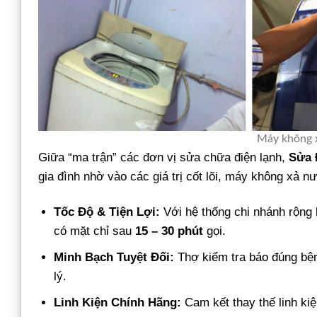
Máy không x
Giữa “ma trận” các đơn vị sửa chữa điện lạnh,
Sửa 
gia đình nhờ vào các giá trị cốt lõi, máy không xả 
Tốc Độ & Tiện Lợi:
Với hệ thống chi nhánh rộng
có mặt chỉ sau
15 – 30 phút
gọi.
Minh Bạch Tuyệt Đối:
Thợ kiểm tra báo đúng bện
lý.
Linh Kiện Chính Hãng:
Cam kết thay thế linh ki