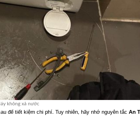
áy không xả nước
au để tiết kiệm chi phí. Tuy nhiên, hãy nhớ nguyên tắc
An 