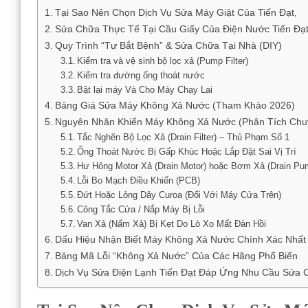
Tại Sao Nên Chọn Dịch Vụ Sửa Máy Giặt Của Tiến Đạt,
Sửa Chữa Thực Tế Tại Cầu Giấy Của Điện Nước Tiến Đạt
Quy Trình “Tự Bắt Bệnh” & Sửa Chữa Tại Nhà (DIY)
Kiểm tra và vệ sinh bộ lọc xả (Pump Filter)
Kiểm tra đường ống thoát nước
Bật lại máy Và Cho Máy Chạy Lại
Bảng Giá Sửa Máy Không Xả Nước (Tham Khảo 2026)
Nguyên Nhân Khiến Máy Không Xả Nước (Phân Tích Chu
Tắc Nghẽn Bộ Lọc Xả (Drain Filter) – Thủ Phạm Số 1
Ống Thoát Nước Bị Gấp Khúc Hoặc Lắp Đặt Sai Vị Trí
Hư Hỏng Motor Xả (Drain Motor) hoặc Bơm Xả (Drain Pu
Lỗi Bo Mạch Điều Khiển (PCB)
Đứt Hoặc Lỏng Dây Curoa (Đối Với Máy Cửa Trên)
Công Tắc Cửa / Nắp Máy Bị Lỗi
Van Xả (Nấm Xả) Bị Kẹt Do Lò Xo Mất Đàn Hồi
Dấu Hiệu Nhận Biết Máy Không Xả Nước Chính Xác Nhất
Bảng Mã Lỗi “Không Xả Nước” Của Các Hãng Phổ Biến
Dịch Vụ Sửa Điện Lạnh Tiến Đạt Đáp Ứng Nhu Cầu Sửa 