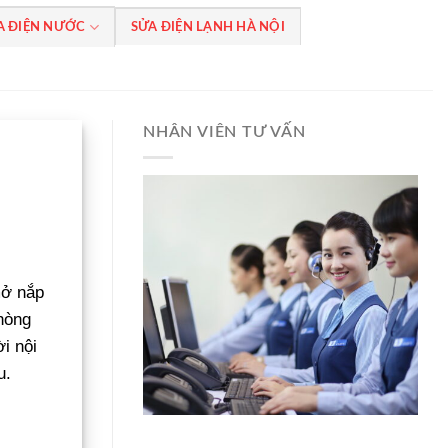
A ĐIỆN NƯỚC
SỬA ĐIỆN LẠNH HÀ NỘI
NHÂN VIÊN TƯ VẤN
mở nắp
hòng
i nội
u.