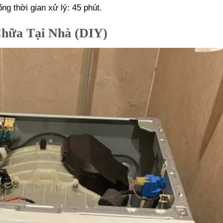
g thời gian xử lý: 45 phút.
hữa Tại Nhà (DIY)