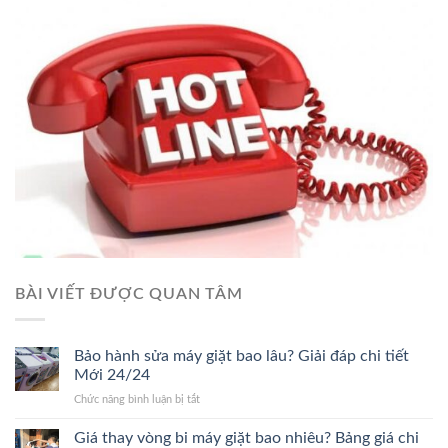
BÀI VIẾT ĐƯỢC QUAN TÂM
Bảo hành sửa máy giặt bao lâu? Giải đáp chi tiết
Mới 24/24
ở
Chức năng bình luận bị tắt
Bảo
hành
Giá thay vòng bi máy giặt bao nhiêu? Bảng giá chi