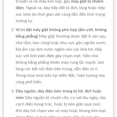
truyền ra vỏ máy kim loại, gây
máy giặt bị nhiễm
điện
. Ngoài ra, dây tiếp đất bị đứt, lỏng hoặc tiếp
xúc kém do thời gian dài cũng dẫn đến tình trạng
tương tự.
Vị trí đặt máy giặt không phù hợp (ẩm ướt, không
bằng phẳng)
Máy giặt thường được đặt ở sân sau,
nhà tắm, ban công hoặc khu vực gần nguồn nước.
Độ ẩm cao làm nước ngấm vào các khe hở, tiếp
xúc với linh kiện điện gây chạm mát. Nền nhà
không bằng phẳng khiến máy rung lắc mạnh, làm
lỏng các kết nối điện bên trong, dẫn đến rò rỉ.
Trong mùa mưa bão tại miền Bắc, hiện tượng này
càng phổ biến.
Dây nguồn, dây điện bên trong bị hở, đứt hoặc
mòn
Dây nguồn bị chuột cắn, cọ xát lâu ngày, lớp
cách điện bong tróc, hoặc bị kéo giãn quá mức.
Khi dây hở chạm vào vỏ máy hoặc khung kim loại,