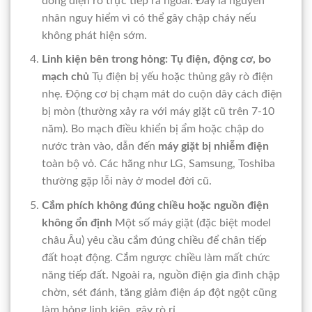
dòng điện rò trực tiếp ra ngoài. Đây là nguyên
nhân nguy hiểm vì có thể gây chập cháy nếu
không phát hiện sớm.
Linh kiện bên trong hỏng: Tụ điện, động cơ, bo
mạch chủ
Tụ điện bị yếu hoặc thủng gây rò điện
nhẹ. Động cơ bị chạm mát do cuộn dây cách điện
bị mòn (thường xảy ra với máy giặt cũ trên 7-10
năm). Bo mạch điều khiển bị ẩm hoặc chập do
nước tràn vào, dẫn đến
máy giặt bị nhiễm điện
toàn bộ vỏ. Các hãng như LG, Samsung, Toshiba
thường gặp lỗi này ở model đời cũ.
Cắm phích không đúng chiều hoặc nguồn điện
không ổn định
Một số máy giặt (đặc biệt model
châu Âu) yêu cầu cắm đúng chiều để chân tiếp
đất hoạt động. Cắm ngược chiều làm mất chức
năng tiếp đất. Ngoài ra, nguồn điện gia đình chập
chờn, sét đánh, tăng giảm điện áp đột ngột cũng
làm hỏng linh kiện, gây rò rỉ