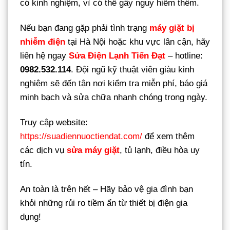
có kinh nghiệm, vì có thể gây nguy hiểm thêm.
Nếu bạn đang gặp phải tình trạng
máy giặt bị
nhiễm điện
tại Hà Nội hoặc khu vực lân cận, hãy
liên hệ ngay
Sửa Điện Lạnh Tiến Đạt
– hotline:
0982.532.114
. Đội ngũ kỹ thuật viên giàu kinh
nghiệm sẽ đến tận nơi kiểm tra miễn phí, báo giá
minh bạch và sửa chữa nhanh chóng trong ngày.
Truy cập website:
https://suadiennuoctiendat.com/
để xem thêm
các dịch vụ
sửa máy giặt
, tủ lạnh, điều hòa uy
tín.
An toàn là trên hết – Hãy bảo vệ gia đình bạn
khỏi những rủi ro tiềm ẩn từ thiết bị điện gia
dụng!