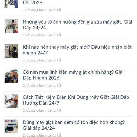
sửa
tiết 2026
máy
ở
Chức năng bình luận bị tắt
giặt
Giá
bao
thay
Những yếu tố ảnh hưởng đến giá sửa máy giặt. Giải
lâu?
vòng
Giải
Đáp 24/24
bi
đáp
ở
Chức năng bình luận bị tắt
máy
chi
Những
giặt
tiết
yếu
Khi nào nên thay máy giặt mới? Dấu hiệu nhận biết
bao
Mới
tố
nhiêu?
nhanh 24/7
24/24
ảnh
Bảng
ở
Chức năng bình luận bị tắt
hưởng
giá
Khi
đến
chi
nào
Có nên mua linh kiện máy giặt chính hãng? Giải
giá
tiết
nên
sửa
Đáp Nhanh 2026
2026
thay
máy
ở
Chức năng bình luận bị tắt
máy
giặt.
Có
giặt
Giải
nên
Cách Tiết Kiệm Điện Khi Dùng Máy Giặt Giải Đáp
mới?
Đáp
mua
Dấu
Hướng Dẫn 24/7
24/24
linh
hiệu
ở
Chức năng bình luận bị tắt
kiện
nhận
Cách
máy
biết
Tiết
Dùng máy giặt ban đêm có tốn điện hơn không?
giặt
nhanh
Kiệm
chính
Giải đáp 24/24
24/7
Điện
hãng?
ở
Chức năng bình luận bị tắt
Khi