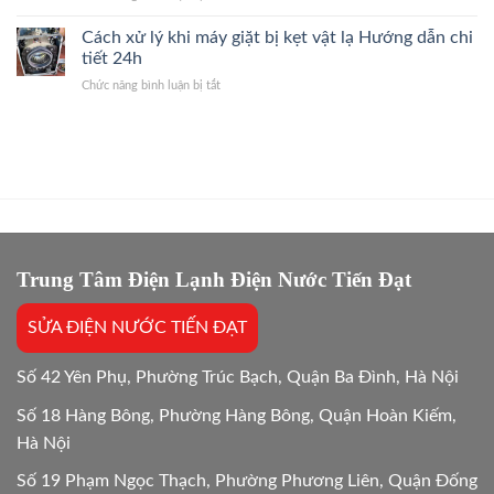
Giải
Dùng
Dùng
Đáp
máy
Cách xử lý khi máy giặt bị kẹt vật lạ Hướng dẫn chi
Máy
Nhanh
giặt
Giặt
tiết 24h
2026
ban
Giải
ở
Chức năng bình luận bị tắt
đêm
Đáp
Cách
có
Hướng
xử
tốn
Dẫn
lý
điện
24/7
khi
hơn
máy
không?
giặt
Giải
bị
đáp
kẹt
24/24
vật
lạ
Trung Tâm Điện Lạnh Điện Nước Tiến Đạt
Hướng
dẫn
SỬA ĐIỆN NƯỚC TIẾN ĐẠT
chi
tiết
24h
Số 42 Yên Phụ, Phường Trúc Bạch, Quận Ba Đình, Hà Nội
Số 18 Hàng Bông, Phường Hàng Bông, Quận Hoàn Kiếm,
Hà Nội
Số 19 Phạm Ngọc Thạch, Phường Phương Liên, Quận Đống