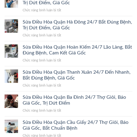
Trị Dứt Điểm, Giá Gốc
ở
Chức năng bình luận bị tắt
Sửa
Điều
Sửa Điều Hòa Quận Hà Đông 24/7 Bắt Đúng Bệnh,
Hòa
Trị Dứt Điểm, Giá Gốc
Quận
ở
Chức năng bình luận bị tắt
Đống
Sửa
Đa
Điều
Sửa Điều Hòa Quận Hoàn Kiếm 24/7 Lão Làng, Bắt
24/7
Hòa
Bắt
Đúng Bệnh, Cam Kết Giá Gốc
Quận
Đúng
ở
Chức năng bình luận bị tắt
Hà
Bệnh,
Sửa
Đông
Trị
Điều
Sửa Điều Hòa Quận Thanh Xuân 24/7 Đến Nhanh,
24/7
Dứt
Hòa
Bắt
Bắt Đúng Bệnh, Giá Gốc
Điểm,
Quận
Đúng
Giá
ở
Chức năng bình luận bị tắt
Hoàn
Bệnh,
Gốc
Sửa
Kiếm
Trị
Điều
Sửa Điều Hòa Quận Ba Đình 24/7 Thợ Giỏi, Báo
24/7
Dứt
Hòa
Lão
Giá Gốc, Trị Dứt Điểm
Điểm,
Quận
Làng,
Giá
ở
Chức năng bình luận bị tắt
Thanh
Bắt
Gốc
Sửa
Xuân
Đúng
Điều
Sửa Điều Hòa Quận Cầu Giấy 24/7 Thợ Giỏi, Báo
24/7
Bệnh,
Hòa
Đến
Giá Gốc, Bắt Chuẩn Bệnh
Cam
Quận
Nhanh,
Kết
ở
Chức năng bình luận bị tắt
Ba