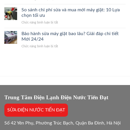
Bắt
Giá
Sửa
Đình
Đúng
Gốc
Điều
So sánh chi phí sửa và mua mới máy giặt: 10 Lựa
24/7
Bệnh,
Hòa
Thợ
chọn tối ưu
Giá
Quận
Giỏi,
Gốc
ở
Chức năng bình luận bị tắt
Cầu
Báo
So
Giấy
Giá
sánh
Bảo hành sửa máy giặt bao lâu? Giải đáp chi tiết
24/7
Gốc,
chi
Thợ
Mới 24/24
Trị
phí
Giỏi,
Dứt
ở
Chức năng bình luận bị tắt
sửa
Báo
Điểm
Bảo
và
Giá
hành
mua
Gốc,
sửa
mới
Bắt
máy
máy
Chuẩn
giặt
giặt:
Bệnh
bao
10
lâu?
Lựa
Giải
chọn
đáp
tối
chi
Trung Tâm Điện Lạnh Điện Nước Tiến Đạt
ưu
tiết
Mới
SỬA ĐIỆN NƯỚC TIẾN ĐẠT
24/24
Số 42 Yên Phụ, Phường Trúc Bạch, Quận Ba Đình, Hà Nội