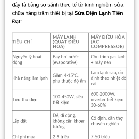
đây là bảng so sánh thực tế từ kinh nghiệm sửa
chữa hàng trăm thiết bị tại
Sửa Điện Lạnh Tiến
Đạt
:
MÁY LẠNH
MÁY ĐIỀU HÒA
TIÊU CHÍ
(QUẠT ĐIỀU
(AC
HÒA)
COMPRESSOR)
Nguyên lý hoạt
Bay hơi nước
Chu trình gas lạnh
động
(evaporative)
+ máy nén
Làm lạnh sâu, ổn
Giảm 4-15°C,
Khả năng làm lạnh
định theo nhiệt độ
phụ thuộc độ ẩm
cài
600-2000W,
100-450W, siêu
Tiêu thụ điện
inverter tiết kiệm
tiết kiệm
30-60%
Dễ, di động,
Cố định, cần thợ
Lắp đặt
không cần khoan
chuyên nghiệp
tường
Chi phí mua
2-9 triệu
7-50 triệu