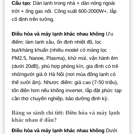
Cấu tạo
: Dàn lạnh trong nhà + dàn nóng ngoài
trời + ống gas nối. Công suất 600-2000W+, lắp
cố định trên tường.
Điều hòa và máy lạnh khác nhau không
Ưu
điểm: làm lạnh sâu, ổn định nhiệt độ, lọc
bụi/kháng khuẩn (nhiều model có màng lọc
PM2.5, Nanoe, Plasma), khử mùi, vận hành êm
(dưới 20dB), phù hợp phòng kín, gia đình có trẻ
nhỏ/người già ở Hà Nội (nơi mùa đông lạnh có
thể sưởi ấm). Nhược điểm: giá cao (7-50 triệu),
tốn điện hơn nếu không inverter, lắp đặt phức tạp
cần thợ chuyên nghiệp, bảo dưỡng định kỳ.
Bảng so sánh chi tiết: Điều hòa và máy lạnh
khác nhau ở đâu?
Điều hòa và máy lạnh khác nhau không
Dưới