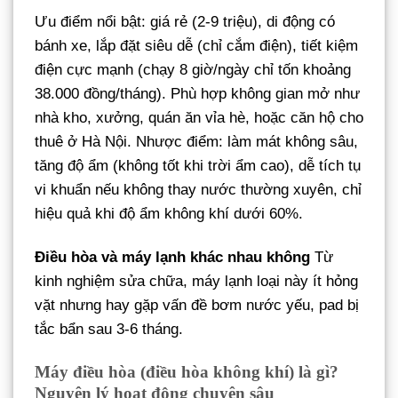
Ưu điểm nổi bật: giá rẻ (2-9 triệu), di động có
bánh xe, lắp đặt siêu dễ (chỉ cắm điện), tiết kiệm
điện cực mạnh (chạy 8 giờ/ngày chỉ tốn khoảng
38.000 đồng/tháng). Phù hợp không gian mở như
nhà kho, xưởng, quán ăn vỉa hè, hoặc căn hộ cho
thuê ở Hà Nội. Nhược điểm: làm mát không sâu,
tăng độ ẩm (không tốt khi trời ẩm cao), dễ tích tụ
vi khuẩn nếu không thay nước thường xuyên, chỉ
hiệu quả khi độ ẩm không khí dưới 60%.
Điều hòa và máy lạnh khác nhau không
Từ
kinh nghiệm sửa chữa, máy lạnh loại này ít hỏng
vặt nhưng hay gặp vấn đề bơm nước yếu, pad bị
tắc bẩn sau 3-6 tháng.
Máy điều hòa (điều hòa không khí) là gì?
Nguyên lý hoạt động chuyên sâu