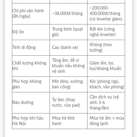
~200.000-
Chi phí vận hành
~38.000đ/tháng
400.000đ/tháng
(8h/ngày)
(có inverter giảm)
Trung bình (quạt
Rất êm (công
Độ ồn
gió)
nghệ inverter)
Không (treo
Tính di động
Cao (bánh xe)
tường)
Tăng ẩm, dễ vi
Chất lượng không
Giảm ẩm, lọc
khuẩn nếu không
khí
bụi/kháng khuẩn
vệ sinh
Phù hợp không
Mở (kho, xưởng,
Kín (phòng ngủ,
gian
ban công)
khách, văn phòng)
Cần dịch vụ (vệ
Tự làm (thay
Bảo dưỡng
sinh 3-6
nước, rửa pad)
tháng/lần)
Phù hợp khí hậu
Mùa hè khô
Mùa hè ẩm + mùa
Hà Nội
hanh
đông lạnh