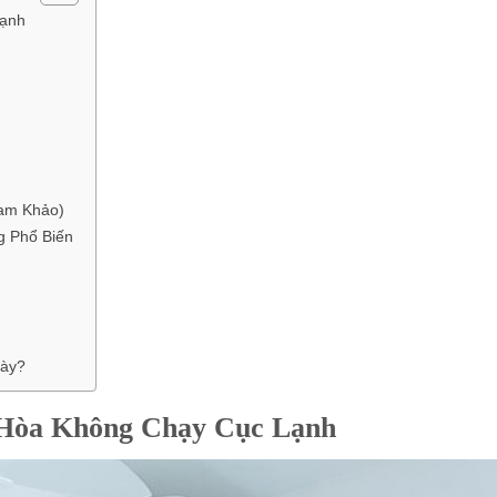
Lạnh
am Khảo)
g Phổ Biến
Này?
 Hòa Không Chạy Cục Lạnh