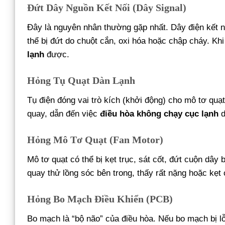
Đứt Dây Nguồn Kết Nối (Dây Signal)
Đây là nguyên nhân thường gặp nhất. Dây điện kết n
thể bị đứt do chuột cắn, oxi hóa hoặc chập cháy. Kh
lạnh
được.
Hỏng Tụ Quạt Dàn Lạnh
Tụ điện đóng vai trò kích (khởi động) cho mô tơ quạt
quay, dẫn đến việc
điều hòa không chạy cục lạnh
d
Hỏng Mô Tơ Quạt (Fan Motor)
Mô tơ quạt có thể bị kẹt trục, sát cốt, đứt cuộn dây
quay thử lồng sóc bên trong, thấy rất nặng hoặc kẹt
Hỏng Bo Mạch Điều Khiển (PCB)
Bo mạch là “bộ não” của điều hòa. Nếu bo mạch bị lỗi