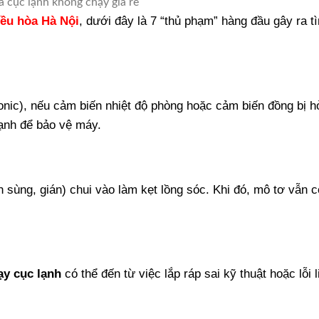
a cục lạnh không chạy giá rẻ
ều hòa Hà Nội
, dưới đây là 7 “thủ phạm” hàng đầu gây ra t
onic), nếu cảm biến nhiệt độ phòng hoặc cảm biến đồng bị h
lạnh để bảo vệ máy.
ch sùng, gián) chui vào làm kẹt lồng sóc. Khi đó, mô tơ vẫn c
ạy cục lạnh
có thể đến từ việc lắp ráp sai kỹ thuật hoặc lỗi l