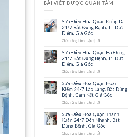
BÀI VIẾT ĐƯỢC QUAN TÂM
Sửa Điều Hòa Quận Đống Đa
24/7 Bắt Đúng Bệnh, Trị Dứt
Điểm, Giá Gốc
ở
Chức năng bình luận bị tắt
Sửa
Điều
Sửa Điều Hòa Quận Hà Đông
Hòa
24/7 Bắt Đúng Bệnh, Trị Dứt
Quận
Điểm, Giá Gốc
Đống
ở
Chức năng bình luận bị tắt
Đa
Sửa
24/7
Điều
Bắt
Sửa Điều Hòa Quận Hoàn
Hòa
Đúng
Kiếm 24/7 Lão Làng, Bắt Đúng
Quận
Bệnh,
Bệnh, Cam Kết Giá Gốc
Hà
Trị
ở
Chức năng bình luận bị tắt
Đông
Dứt
Sửa
24/7
Điểm,
Điều
Bắt
Giá
Sửa Điều Hòa Quận Thanh
Hòa
Đúng
Gốc
Xuân 24/7 Đến Nhanh, Bắt
Quận
Bệnh,
Đúng Bệnh, Giá Gốc
Hoàn
Trị
ở
Chức năng bình luận bị tắt
Kiếm
Dứt