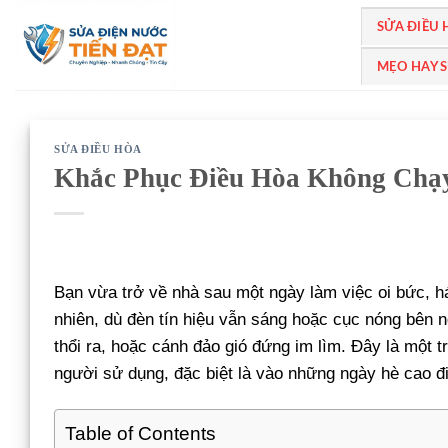
Bỏ
SỬA ĐIỀU
qua
nội
MẸO HAY 
dung
SỬA ĐIỀU HÒA
Khắc Phục Điều Hòa Không Chạ
Bạn vừa trở về nhà sau một ngày làm việc oi bức, 
nhiên, dù đèn tín hiệu vẫn sáng hoặc cục nóng bên 
thổi ra, hoặc cánh đảo gió đứng im lìm. Đây là một
người sử dụng, đặc biệt là vào những ngày hè cao đ
Table of Contents