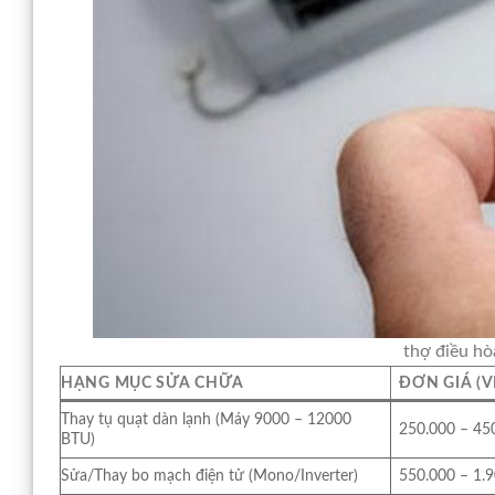
thợ điều hò
HẠNG MỤC SỬA CHỮA
ĐƠN GIÁ (
Thay tụ quạt dàn lạnh (Máy 9000 – 12000
250.000 – 45
BTU)
Sửa/Thay bo mạch điện tử (Mono/Inverter)
550.000 – 1.