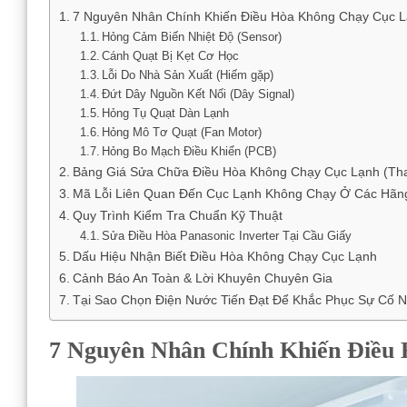
7 Nguyên Nhân Chính Khiến Điều Hòa Không Chạy Cục 
Hỏng Cảm Biến Nhiệt Độ (Sensor)
Cánh Quạt Bị Kẹt Cơ Học
Lỗi Do Nhà Sản Xuất (Hiếm gặp)
Đứt Dây Nguồn Kết Nối (Dây Signal)
Hỏng Tụ Quạt Dàn Lạnh
Hỏng Mô Tơ Quạt (Fan Motor)
Hỏng Bo Mạch Điều Khiển (PCB)
Bảng Giá Sửa Chữa Điều Hòa Không Chạy Cục Lạnh (Th
Mã Lỗi Liên Quan Đến Cục Lạnh Không Chạy Ở Các Hãn
Quy Trình Kiểm Tra Chuẩn Kỹ Thuật
Sửa Điều Hòa Panasonic Inverter Tại Cầu Giấy
Dấu Hiệu Nhận Biết Điều Hòa Không Chạy Cục Lạnh
Cảnh Báo An Toàn & Lời Khuyên Chuyên Gia
Tại Sao Chọn Điện Nước Tiến Đạt Để Khắc Phục Sự Cố 
7 Nguyên Nhân Chính Khiến Điều