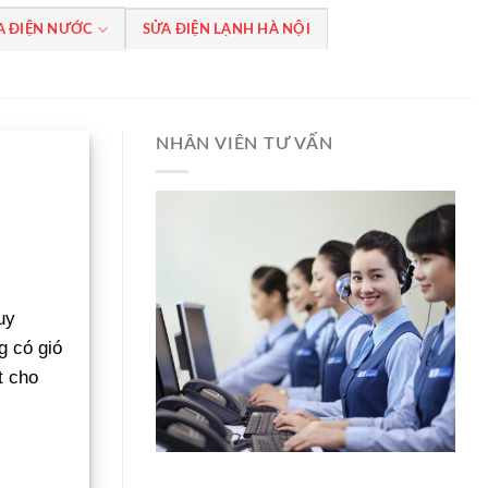
A ĐIỆN NƯỚC
SỬA ĐIỆN LẠNH HÀ NỘI
NHÂN VIÊN TƯ VẤN
uy
g có gió
t cho