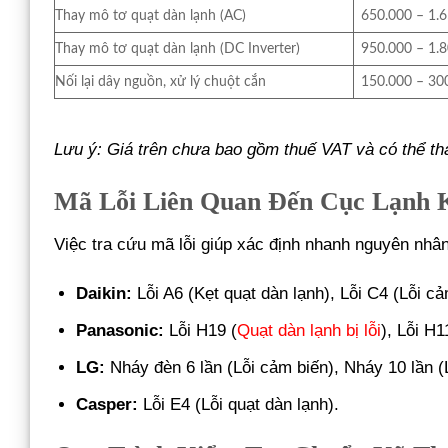
Thay mô tơ quạt dàn lạnh (AC)
650.000 – 1.
Thay mô tơ quạt dàn lạnh (DC Inverter)
950.000 – 1.
Nối lại dây nguồn, xử lý chuột cắn
150.000 – 30
Lưu ý: Giá trên chưa bao gồm thuế VAT và có thể th
Mã Lỗi Liên Quan Đến Cục Lạnh 
Việc tra cứu mã lỗi giúp xác định nhanh nguyên nhâ
Daikin:
Lỗi A6 (Kẹt quạt dàn lạnh), Lỗi C4 (Lỗi cả
Panasonic:
Lỗi H19 (
Quạt dàn lạnh bị lỗi
), Lỗi H1
LG:
Nháy đèn 6 lần (Lỗi cảm biến), Nháy 10 lần (L
Casper:
Lỗi E4 (Lỗi quạt dàn lạnh).