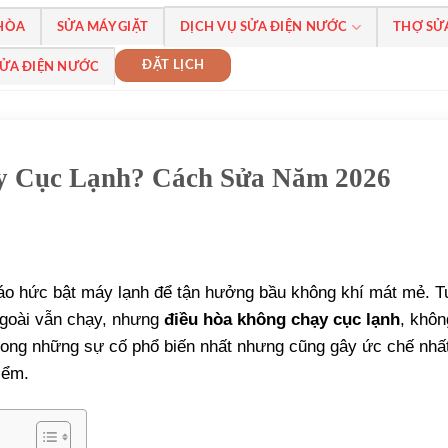
 HÒA
SỬA MÁY GIẶT
DỊCH VỤ SỬA ĐIỆN NƯỚC
THỢ SỬ
ĐẶT LỊCH
SỬA ĐIỆN NƯỚC
y Cục Lạnh? Cách Sửa Năm 2026
háo hức bật máy lạnh để tận hưởng bầu không khí mát mẻ. T
ngoài vẫn chạy, nhưng
điều hòa không chạy cục lạnh
, khôn
 trong những sự cố phổ biến nhất nhưng cũng gây ức chế nhấ
iểm.