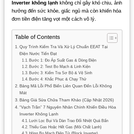
Inverter không lạnh
không chỉ gây khó chịu, ảnh
hưởng đến sức khỏe, giấc ngủ mà còn khiến hóa
đơn tiền điện tăng vọt một cách vô lý.
Table of Contents
Quy Trình Kiểm Tra Và Xử Lý Chuẩn EEAT Tại
Điện Nước Tiến Đạt
Bước 1: Đo Áp Suất Gas & Dòng Điện
Bước 2: Test Bo Mạch & Linh Kiện
Bước 3: Kiểm Tra Sơ Bộ & Vệ Sinh
Bước 4: Khắc Phục & Chạy Thử
Bảng Mã Lỗi Phổ Biến Liên Quan Đến Lỗi Không
Mát
Bảng Giá Sửa Chữa Tham Khảo (Cập Nhật 2026)
“Vạch Trần” 7 Nguyên Nhân Chính Khiến Điều Hòa
Inverter Không Lạnh
Lưới Lọc Bụi Và Dàn Trao Đổi Nhiệt Quá Bẩn
Thiếu Gas Hoặc Hết Gas (Môi Chất Lạnh)
Hỏng Bo Mạch Điện Tử (Block Inverter)