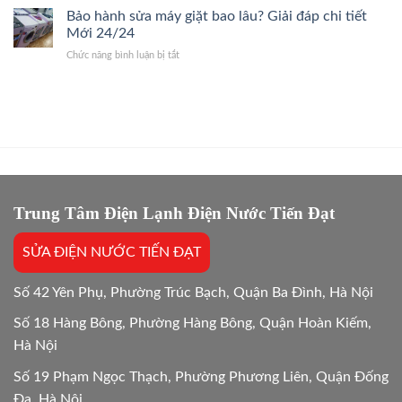
Giá
sánh
Bảo hành sửa máy giặt bao lâu? Giải đáp chi tiết
24/7
Gốc,
chi
Thợ
Mới 24/24
Trị
phí
Giỏi,
Dứt
ở
Chức năng bình luận bị tắt
sửa
Báo
Điểm
Bảo
và
Giá
hành
mua
Gốc,
sửa
mới
Bắt
máy
máy
Chuẩn
giặt
giặt:
Bệnh
bao
10
lâu?
Lựa
Giải
chọn
đáp
tối
chi
Trung Tâm Điện Lạnh Điện Nước Tiến Đạt
ưu
tiết
Mới
SỬA ĐIỆN NƯỚC TIẾN ĐẠT
24/24
Số 42 Yên Phụ, Phường Trúc Bạch, Quận Ba Đình, Hà Nội
Số 18 Hàng Bông, Phường Hàng Bông, Quận Hoàn Kiếm,
Hà Nội
Số 19 Phạm Ngọc Thạch, Phường Phương Liên, Quận Đống
Đa, Hà Nội