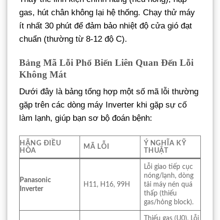
gas, hút chân không lại hệ thống. Chạy thử máy
ít nhất 30 phút để đảm bảo nhiệt độ cửa gió đạt
chuẩn (thường từ 8-12 độ C).
Bảng Mã Lỗi Phổ Biến Liên Quan Đến Lỗi
Không Mát
Dưới đây là bảng tổng hợp một số mã lỗi thường
gặp trên các dòng máy Inverter khi gặp sự cố
làm lạnh, giúp bạn sơ bộ đoán bệnh:
HÃNG ĐIỀU
Ý NGHĨA KỸ
MÃ LỖI
HÒA
THUẬT
Lỗi giao tiếp cục
nóng/lạnh, dòng
Panasonic
H11, H16, 99H
tải máy nén quá
Inverter
thấp (thiếu
gas/hỏng block).
Thiếu gas (U0), Lỗi