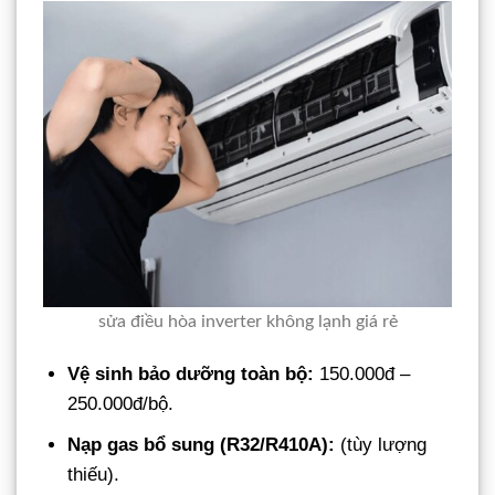
sửa điều hòa inverter không lạnh giá rẻ
Vệ sinh bảo dưỡng toàn bộ:
150.000đ –
250.000đ/bộ.
Nạp gas bổ sung (R32/R410A):
(tùy lượng
thiếu).