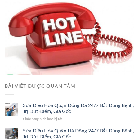
BÀI VIẾT ĐƯỢC QUAN TÂM
Sửa Điều Hòa Quận Đống Đa 24/7 Bắt Đúng Bệnh,
Trị Dứt Điểm, Giá Gốc
ở
Chức năng bình luận bị tắt
Sửa
Điều
Sửa Điều Hòa Quận Hà Đông 24/7 Bắt Đúng Bệnh,
Hòa
Trị Dứt Điểm, Giá Gốc