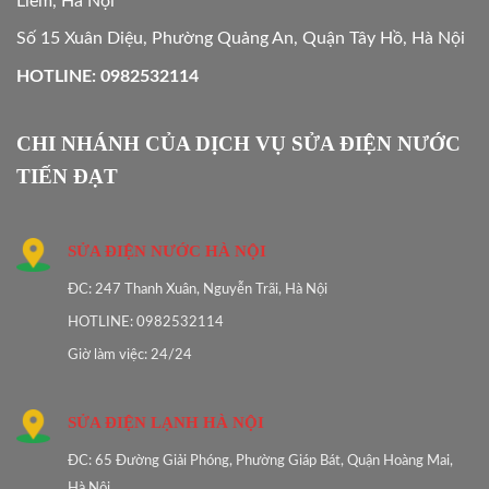
Liêm, Hà Nội
Số 15 Xuân Diệu, Phường Quảng An, Quận Tây Hồ, Hà Nội
HOTLINE: 0982532114
CHI NHÁNH CỦA DỊCH VỤ SỬA ĐIỆN NƯỚC
TIẾN ĐẠT
SỬA ĐIỆN NƯỚC HÀ NỘI
ĐC: 247 Thanh Xuân, Nguyễn Trãi, Hà Nội
HOTLINE: 0982532114
Giờ làm việc: 24/24
SỬA ĐIỆN LẠNH HÀ NỘI
ĐC: 65 Đường Giải Phóng, Phường Giáp Bát, Quận Hoàng Mai,
Hà Nội