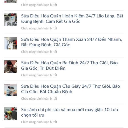
Quận
ở
Chức năng bình luận bị tắt
Đống
Sửa
Đa
Điều
Sửa Điều Hòa Quận Hoàn Kiếm 24/7 Lão Làng, Bắt
24/7
Hòa
Bắt
Đúng Bệnh, Cam Kết Giá Gốc
Quận
Đúng
ở
Chức năng bình luận bị tắt
Hà
Bệnh,
Sửa
Đông
Trị
Điều
Sửa Điều Hòa Quận Thanh Xuân 24/7 Đến Nhanh,
24/7
Dứt
Hòa
Bắt
Bắt Đúng Bệnh, Giá Gốc
Điểm,
Quận
Đúng
Giá
ở
Chức năng bình luận bị tắt
Hoàn
Bệnh,
Gốc
Sửa
Kiếm
Trị
Điều
Sửa Điều Hòa Quận Ba Đình 24/7 Thợ Giỏi, Báo
24/7
Dứt
Hòa
Lão
Giá Gốc, Trị Dứt Điểm
Điểm,
Quận
Làng,
Giá
ở
Chức năng bình luận bị tắt
Thanh
Bắt
Gốc
Sửa
Xuân
Đúng
Điều
Sửa Điều Hòa Quận Cầu Giấy 24/7 Thợ Giỏi, Báo
24/7
Bệnh,
Hòa
Đến
Giá Gốc, Bắt Chuẩn Bệnh
Cam
Quận
Nhanh,
Kết
ở
Chức năng bình luận bị tắt
Ba
Bắt
Giá
Sửa
Đình
Đúng
Gốc
Điều
So sánh chi phí sửa và mua mới máy giặt: 10 Lựa
24/7
Bệnh,
Hòa
Thợ
chọn tối ưu
Giá
Quận
Giỏi,
Gốc
ở
Chức năng bình luận bị tắt
Cầu
Báo
So
Giấy