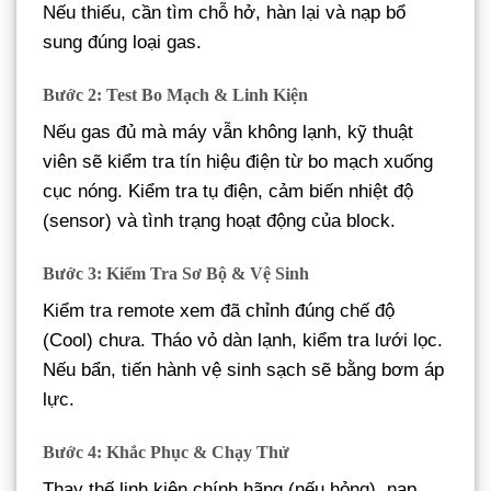
Nếu thiếu, cần tìm chỗ hở, hàn lại và nạp bổ
sung đúng loại gas.
Bước 2: Test Bo Mạch & Linh Kiện
Nếu gas đủ mà máy vẫn không lạnh, kỹ thuật
viên sẽ kiểm tra tín hiệu điện từ bo mạch xuống
cục nóng. Kiểm tra tụ điện, cảm biến nhiệt độ
(sensor) và tình trạng hoạt động của block.
Bước 3: Kiểm Tra Sơ Bộ & Vệ Sinh
Kiểm tra remote xem đã chỉnh đúng chế độ
(Cool) chưa. Tháo vỏ dàn lạnh, kiểm tra lưới lọc.
Nếu bẩn, tiến hành vệ sinh sạch sẽ bằng bơm áp
lực.
Bước 4: Khắc Phục & Chạy Thử
Thay thế linh kiện chính hãng (nếu hỏng), nạp