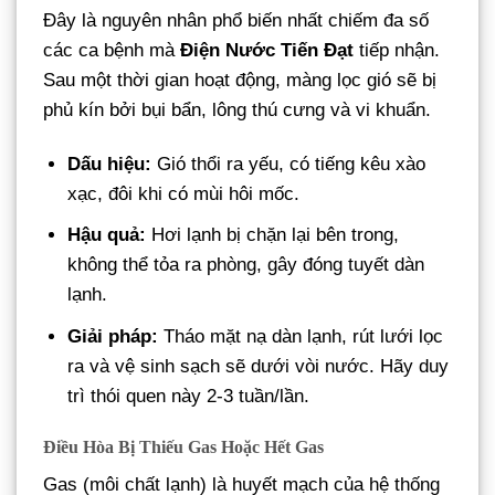
Đây là nguyên nhân phổ biến nhất chiếm đa số
các ca bệnh mà
Điện Nước Tiến Đạt
tiếp nhận.
Sau một thời gian hoạt động, màng lọc gió sẽ bị
phủ kín bởi bụi bẩn, lông thú cưng và vi khuẩn.
Dấu hiệu:
Gió thổi ra yếu, có tiếng kêu xào
xạc, đôi khi có mùi hôi mốc.
Hậu quả:
Hơi lạnh bị chặn lại bên trong,
không thể tỏa ra phòng, gây đóng tuyết dàn
lạnh.
Giải pháp:
Tháo mặt nạ dàn lạnh, rút lưới lọc
ra và vệ sinh sạch sẽ dưới vòi nước. Hãy duy
trì thói quen này 2-3 tuần/lần.
Điều Hòa Bị Thiếu Gas Hoặc Hết Gas
Gas (môi chất lạnh) là huyết mạch của hệ thống