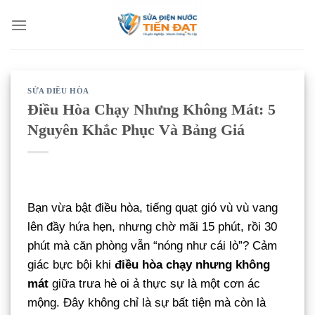
Bỏ
qua
nội
dung
SỬA ĐIỀU HÒA
Điều Hòa Chạy Nhưng Không Mát: 5
Nguyên Khắc Phục Và Bảng Giá
Bạn vừa bật điều hòa, tiếng quạt gió vù vù vang
lên đầy hứa hẹn, nhưng chờ mãi 15 phút, rồi 30
phút mà căn phòng vẫn “nóng như cái lò”? Cảm
giác bực bội khi
điều hòa chạy nhưng không
mát
giữa trưa hè oi ả thực sự là một cơn ác
mộng. Đây không chỉ là sự bất tiện mà còn là