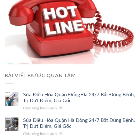
BÀI VIẾT ĐƯỢC QUAN TÂM
Sửa Điều Hòa Quận Đống Đa 24/7 Bắt Đúng Bệnh,
Trị Dứt Điểm, Giá Gốc
ở
Chức năng bình luận bị tắt
Sửa
Điều
Sửa Điều Hòa Quận Hà Đông 24/7 Bắt Đúng Bệnh,
Hòa
Trị Dứt Điểm, Giá Gốc
Quận
ở
Chức năng bình luận bị tắt
Đống
Sửa
Đa