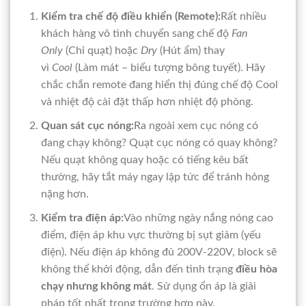
Kiểm tra chế độ điều khiển (Remote):
Rất nhiều
khách hàng vô tình chuyển sang chế độ
Fan
Only
(Chỉ quạt) hoặc
Dry
(Hút ẩm) thay
vì
Cool
(Làm mát – biểu tượng bông tuyết). Hãy
chắc chắn remote đang hiển thị đúng chế độ Cool
và nhiệt độ cài đặt thấp hơn nhiệt độ phòng.
Quan sát cục nóng:
Ra ngoài xem cục nóng có
đang chạy không? Quạt cục nóng có quay không?
Nếu quạt không quay hoặc có tiếng kêu bất
thường, hãy tắt máy ngay lập tức để tránh hỏng
nặng hơn.
Kiểm tra điện áp:
Vào những ngày nắng nóng cao
điểm, điện áp khu vực thường bị sụt giảm (yếu
điện). Nếu điện áp không đủ 200V-220V, block sẽ
không thể khởi động, dẫn đến tình trạng
điều hòa
chạy nhưng không mát
. Sử dụng ổn áp là giải
pháp tốt nhất trong trường hợp này.