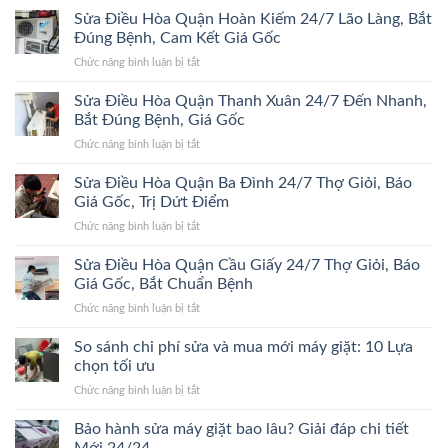
Điều
Sửa Điều Hòa Quận Hoàn Kiếm 24/7 Lão Làng, Bắt
24/7
Hòa
Bắt
Đúng Bệnh, Cam Kết Giá Gốc
Quận
Đúng
ở
Chức năng bình luận bị tắt
Hà
Bệnh,
Sửa
Đông
Trị
Điều
Sửa Điều Hòa Quận Thanh Xuân 24/7 Đến Nhanh,
24/7
Dứt
Hòa
Bắt
Bắt Đúng Bệnh, Giá Gốc
Điểm,
Quận
Đúng
Giá
ở
Chức năng bình luận bị tắt
Hoàn
Bệnh,
Gốc
Sửa
Kiếm
Trị
Điều
Sửa Điều Hòa Quận Ba Đình 24/7 Thợ Giỏi, Báo
24/7
Dứt
Hòa
Lão
Giá Gốc, Trị Dứt Điểm
Điểm,
Quận
Làng,
Giá
ở
Chức năng bình luận bị tắt
Thanh
Bắt
Gốc
Sửa
Xuân
Đúng
Điều
Sửa Điều Hòa Quận Cầu Giấy 24/7 Thợ Giỏi, Báo
24/7
Bệnh,
Hòa
Đến
Giá Gốc, Bắt Chuẩn Bệnh
Cam
Quận
Nhanh,
Kết
ở
Chức năng bình luận bị tắt
Ba
Bắt
Giá
Sửa
Đình
Đúng
Gốc
Điều
So sánh chi phí sửa và mua mới máy giặt: 10 Lựa
24/7
Bệnh,
Hòa
Thợ
chọn tối ưu
Giá
Quận
Giỏi,
Gốc
ở
Chức năng bình luận bị tắt
Cầu
Báo
So
Giấy
Giá
sánh
Bảo hành sửa máy giặt bao lâu? Giải đáp chi tiết
24/7
Gốc,
chi
Thợ
Trị