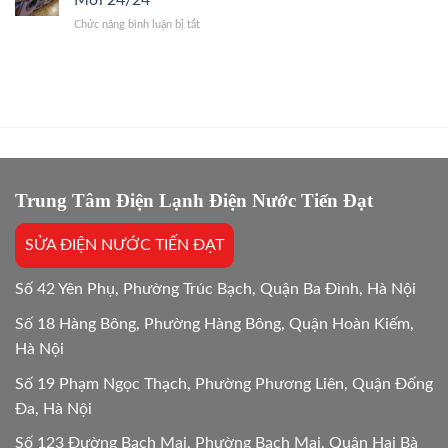
Mới 24/24
phí
Giỏi,
Dứt
ở
Chức năng bình luận bị tắt
sửa
Báo
Điểm
Bảo
và
Giá
hành
mua
Gốc,
sửa
mới
Bắt
máy
máy
Chuẩn
giặt
giặt:
Bệnh
bao
10
lâu?
Lựa
Giải
chọn
đáp
tối
chi
Trung Tâm Điện Lạnh Điện Nước Tiến Đạt
ưu
tiết
Mới
SỬA ĐIỆN NƯỚC TIẾN ĐẠT
24/24
Số 42 Yên Phụ, Phường Trúc Bạch, Quận Ba Đình, Hà Nội
Số 18 Hàng Bông, Phường Hàng Bông, Quận Hoàn Kiếm,
Hà Nội
Số 19 Phạm Ngọc Thạch, Phường Phương Liên, Quận Đống
Đa, Hà Nội
Số 123 Đường Bạch Mai, Phường Bạch Mai, Quận Hai Bà