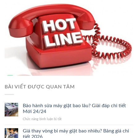
BÀI VIẾT ĐƯỢC QUAN TÂM
Bảo hành sửa máy giặt bao lâu? Giải đáp chi tiết
Mới 24/24
ở
Chức năng bình luận bị tắt
Bảo
hành
Giá thay vòng bi máy giặt bao nhiêu? Bảng giá chi
sửa
tiết 2026