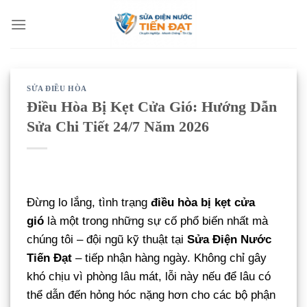
Bỏ
qua
nội
dung
SỬA ĐIỀU HÒA
Điều Hòa Bị Kẹt Cửa Gió: Hướng Dẫn
Sửa Chi Tiết 24/7 Năm 2026
Đừng lo lắng, tình trạng
điều hòa bị kẹt cửa
gió
là một trong những sự cố phổ biến nhất mà
chúng tôi – đội ngũ kỹ thuật tại
Sửa Điện Nước
Tiến Đạt
– tiếp nhận hàng ngày. Không chỉ gây
khó chịu vì phòng lâu mát, lỗi này nếu để lâu có
thể dẫn đến hỏng hóc nặng hơn cho các bộ phận