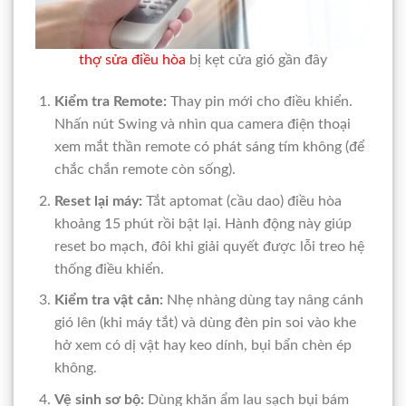
thợ sửa điều hòa
bị kẹt cửa gió gần đây
Kiểm tra Remote:
Thay pin mới cho điều khiển.
Nhấn nút Swing và nhìn qua camera điện thoại
xem mắt thần remote có phát sáng tím không (để
chắc chắn remote còn sống).
Reset lại máy:
Tắt aptomat (cầu dao) điều hòa
khoảng 15 phút rồi bật lại. Hành động này giúp
reset bo mạch, đôi khi giải quyết được lỗi treo hệ
thống điều khiển.
Kiểm tra vật cản:
Nhẹ nhàng dùng tay nâng cánh
gió lên (khi máy tắt) và dùng đèn pin soi vào khe
hở xem có dị vật hay keo dính, bụi bẩn chèn ép
không.
Vệ sinh sơ bộ:
Dùng khăn ẩm lau sạch bụi bám