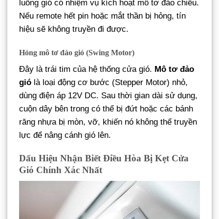
luồng gió có nhiệm vụ kích hoạt mô tơ đảo chiều.
Nếu remote hết pin hoặc mắt thần bị hỏng, tín
hiệu sẽ không truyền đi được.
Hỏng mô tơ đảo gió (Swing Motor)
Đây là trái tim của hệ thống cửa gió.
Mô tơ đảo
gió
là loại động cơ bước (Stepper Motor) nhỏ,
dùng điện áp 12V DC. Sau thời gian dài sử dụng,
cuộn dây bên trong có thể bị đứt hoặc các bánh
răng nhựa bị mòn, vỡ, khiến nó không thể truyền
lực để nâng cánh gió lên.
Dấu Hiệu Nhận Biết Điều Hòa Bị Kẹt Cửa
Gió Chính Xác Nhất