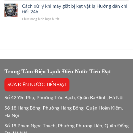
Dùng
Đáp
máy
Cách xử lý khi máy giặt bị kẹt vật lạ Hướng dẫn chi
Máy
Nhanh
giặt
Giặt
tiết 24h
2026
ban
Giải
ở
Chức năng bình luận bị tắt
đêm
Đáp
Cách
có
Hướng
xử
tốn
Dẫn
lý
điện
24/7
khi
hơn
máy
không?
giặt
Giải
bị
đáp
kẹt
24/24
vật
lạ
Trung Tâm Điện Lạnh Điện Nước Tiến Đạt
Hướng
dẫn
SỬA ĐIỆN NƯỚC TIẾN ĐẠT
chi
tiết
24h
Số 42 Yên Phụ, Phường Trúc Bạch, Quận Ba Đình, Hà Nội
Số 18 Hàng Bông, Phường Hàng Bông, Quận Hoàn Kiếm,
Hà Nội
Số 19 Phạm Ngọc Thạch, Phường Phương Liên, Quận Đống