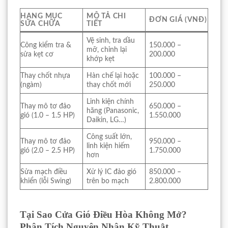
HẠNG MỤC
MÔ TẢ CHI
ĐƠN GIÁ (VNĐ)
SỬA CHỮA
TIẾT
Vệ sinh, tra dầu
Công kiểm tra &
150.000 –
mỡ, chỉnh lại
sửa kẹt cơ
200.000
khớp kẹt
Thay chốt nhựa
Hàn chế lại hoặc
100.000 –
(ngàm)
thay chốt mới
250.000
Linh kiện chính
Thay mô tơ đảo
650.000 –
hãng (Panasonic,
gió (1.0 – 1.5 HP)
1.550.000
Daikin, LG…)
Công suất lớn,
Thay mô tơ đảo
950.000 –
linh kiện hiếm
gió (2.0 – 2.5 HP)
1.750.000
hơn
Sửa mạch điều
Xử lý IC đảo gió
850.000 –
khiển (lỗi Swing)
trên bo mạch
2.800.000
Tại Sao Cửa Gió Điều Hòa Không Mở?
Phân Tích Nguyên Nhân Kỹ Thuật