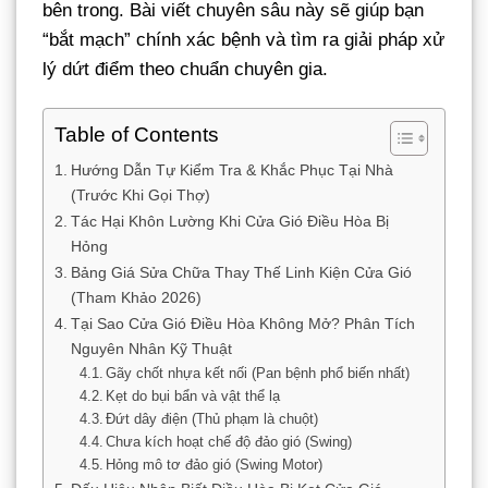
bên trong. Bài viết chuyên sâu này sẽ giúp bạn
“bắt mạch” chính xác bệnh và tìm ra giải pháp xử
lý dứt điểm theo chuẩn chuyên gia.
Table of Contents
Hướng Dẫn Tự Kiểm Tra & Khắc Phục Tại Nhà
(Trước Khi Gọi Thợ)
Tác Hại Khôn Lường Khi Cửa Gió Điều Hòa Bị
Hỏng
Bảng Giá Sửa Chữa Thay Thế Linh Kiện Cửa Gió
(Tham Khảo 2026)
Tại Sao Cửa Gió Điều Hòa Không Mở? Phân Tích
Nguyên Nhân Kỹ Thuật
Gãy chốt nhựa kết nối (Pan bệnh phổ biến nhất)
Kẹt do bụi bẩn và vật thể lạ
Đứt dây điện (Thủ phạm là chuột)
Chưa kích hoạt chế độ đảo gió (Swing)
Hỏng mô tơ đảo gió (Swing Motor)