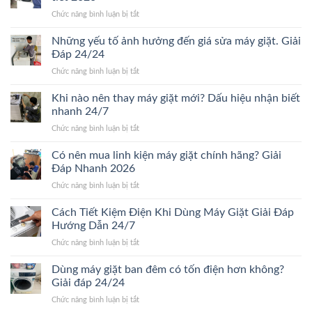
máy
ở
Chức năng bình luận bị tắt
giặt
Giá
bao
thay
Những yếu tố ảnh hưởng đến giá sửa máy giặt. Giải
lâu?
vòng
Giải
Đáp 24/24
bi
đáp
ở
Chức năng bình luận bị tắt
máy
chi
Những
giặt
tiết
yếu
Khi nào nên thay máy giặt mới? Dấu hiệu nhận biết
bao
Mới
tố
nhiêu?
nhanh 24/7
24/24
ảnh
Bảng
ở
Chức năng bình luận bị tắt
hưởng
giá
Khi
đến
chi
nào
Có nên mua linh kiện máy giặt chính hãng? Giải
giá
tiết
nên
sửa
Đáp Nhanh 2026
2026
thay
máy
ở
Chức năng bình luận bị tắt
máy
giặt.
Có
giặt
Giải
nên
Cách Tiết Kiệm Điện Khi Dùng Máy Giặt Giải Đáp
mới?
Đáp
mua
Dấu
Hướng Dẫn 24/7
24/24
linh
hiệu
ở
Chức năng bình luận bị tắt
kiện
nhận
Cách
máy
biết
Tiết
Dùng máy giặt ban đêm có tốn điện hơn không?
giặt
nhanh
Kiệm
chính
Giải đáp 24/24
24/7
Điện
hãng?
ở
Chức năng bình luận bị tắt
Khi
Giải
Dùng