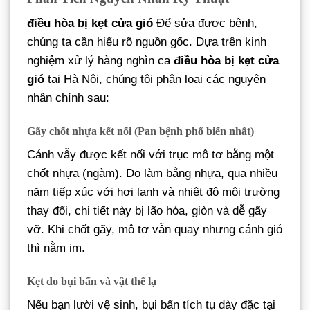
điều hòa bị kẹt cửa gió
Để sửa được bệnh,
chúng ta cần hiểu rõ nguồn gốc. Dựa trên kinh
nghiệm xử lý hàng nghìn ca
điều hòa bị kẹt cửa
gió
tại Hà Nội, chúng tôi phân loại các nguyên
nhân chính sau:
Gãy chốt nhựa kết nối (Pan bệnh phổ biến nhất)
Cánh vẫy được kết nối với trục mô tơ bằng một
chốt nhựa (ngàm). Do làm bằng nhựa, qua nhiều
năm tiếp xúc với hơi lạnh và nhiệt độ môi trường
thay đổi, chi tiết này bị lão hóa, giòn và dễ gãy
vỡ. Khi chốt gãy, mô tơ vẫn quay nhưng cánh gió
thì nằm im.
Kẹt do bụi bẩn và vật thể lạ
Nếu bạn lười vệ sinh, bụi bẩn tích tụ dày đặc tại