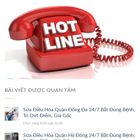
BÀI VIẾT ĐƯỢC QUAN TÂM
Sửa Điều Hòa Quận Đống Đa 24/7 Bắt Đúng Bệnh,
Trị Dứt Điểm, Giá Gốc
ở
Chức năng bình luận bị tắt
Sửa
Điều
Sửa Điều Hòa Quận Hà Đông 24/7 Bắt Đúng Bệnh,
Hòa