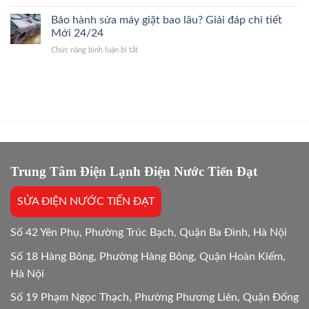
So
Giấy
Giá
sánh
Bảo hành sửa máy giặt bao lâu? Giải đáp chi tiết
24/7
Gốc,
chi
Thợ
Mới 24/24
Trị
phí
Giỏi,
Dứt
ở
Chức năng bình luận bị tắt
sửa
Báo
Điểm
Bảo
và
Giá
hành
mua
Gốc,
sửa
mới
Bắt
máy
máy
Chuẩn
giặt
giặt:
Bệnh
bao
10
lâu?
Lựa
Giải
chọn
đáp
tối
chi
Trung Tâm Điện Lạnh Điện Nước Tiến Đạt
ưu
tiết
Mới
SỬA ĐIỆN NƯỚC TIẾN ĐẠT
24/24
Số 42 Yên Phụ, Phường Trúc Bạch, Quận Ba Đình, Hà Nội
Số 18 Hàng Bông, Phường Hàng Bông, Quận Hoàn Kiếm,
Hà Nội
Số 19 Phạm Ngọc Thạch, Phường Phương Liên, Quận Đống