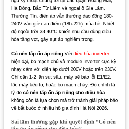
ngũ kỹ thuật chúng tôi tại các quận Hoàng Mai,
Hà Đông, Bắc Từ Liêm và ngoại ô Gia Lâm,
Thường Tín, điện áp vẫn thường dao động 180-
240V vào giờ cao điểm (18h-22h) mùa hè. Nhiệt
độ ngoài trời 38-40°C khiến nhu cầu dùng điều
hòa tăng vọt, gây sụt áp nghiêm trọng.
Có nên lắp ổn áp riêng
Với
điều hòa inverter
hiện đại, bo mạch chủ và module inverter cực kỳ
nhạy cảm với điện áp dưới 200V hoặc trên 230V.
Chỉ cần 1-2 lần sụt sâu, máy sẽ báo lỗi E1/E2,
lốc máy kêu to, hoặc bo mạch cháy. Đó chính là
lý do
có nên lắp ổn áp riêng cho điều hòa
không còn là lựa chọn mà trở thành giải pháp bảo
vệ bắt buộc ở nhiều hộ gia đình Hà Nội 2026.
Sai lầm thường gặp khi quyết định “Có nên
lắp ổn áp riêng cho điều hòa”