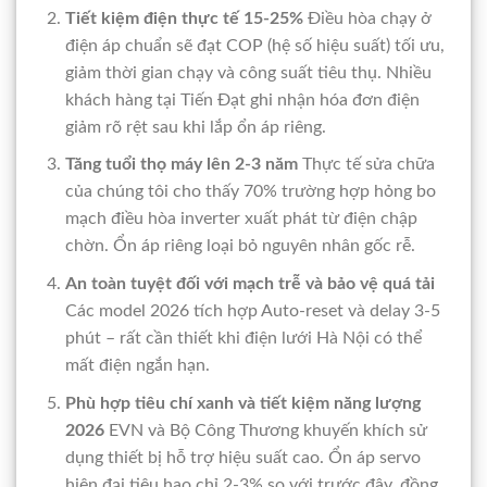
Tiết kiệm điện thực tế 15-25%
Điều hòa chạy ở
điện áp chuẩn sẽ đạt COP (hệ số hiệu suất) tối ưu,
giảm thời gian chạy và công suất tiêu thụ. Nhiều
khách hàng tại Tiến Đạt ghi nhận hóa đơn điện
giảm rõ rệt sau khi lắp ổn áp riêng.
Tăng tuổi thọ máy lên 2-3 năm
Thực tế sửa chữa
của chúng tôi cho thấy 70% trường hợp hỏng bo
mạch điều hòa inverter xuất phát từ điện chập
chờn. Ổn áp riêng loại bỏ nguyên nhân gốc rễ.
An toàn tuyệt đối với mạch trễ và bảo vệ quá tải
Các model 2026 tích hợp Auto-reset và delay 3-5
phút – rất cần thiết khi điện lưới Hà Nội có thể
mất điện ngắn hạn.
Phù hợp tiêu chí xanh và tiết kiệm năng lượng
2026
EVN và Bộ Công Thương khuyến khích sử
dụng thiết bị hỗ trợ hiệu suất cao. Ổn áp servo
hiện đại tiêu hao chỉ 2-3% so với trước đây, đồng