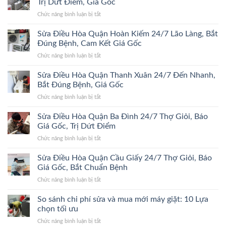
Trị Dứt Điểm, Giá Gốc
Quận
ở
Chức năng bình luận bị tắt
Đống
Sửa
Đa
Điều
Sửa Điều Hòa Quận Hoàn Kiếm 24/7 Lão Làng, Bắt
24/7
Hòa
Bắt
Đúng Bệnh, Cam Kết Giá Gốc
Quận
Đúng
ở
Chức năng bình luận bị tắt
Hà
Bệnh,
Sửa
Đông
Trị
Điều
Sửa Điều Hòa Quận Thanh Xuân 24/7 Đến Nhanh,
24/7
Dứt
Hòa
Bắt
Bắt Đúng Bệnh, Giá Gốc
Điểm,
Quận
Đúng
Giá
ở
Chức năng bình luận bị tắt
Hoàn
Bệnh,
Gốc
Sửa
Kiếm
Trị
Điều
Sửa Điều Hòa Quận Ba Đình 24/7 Thợ Giỏi, Báo
24/7
Dứt
Hòa
Lão
Giá Gốc, Trị Dứt Điểm
Điểm,
Quận
Làng,
Giá
ở
Chức năng bình luận bị tắt
Thanh
Bắt
Gốc
Sửa
Xuân
Đúng
Điều
Sửa Điều Hòa Quận Cầu Giấy 24/7 Thợ Giỏi, Báo
24/7
Bệnh,
Hòa
Đến
Giá Gốc, Bắt Chuẩn Bệnh
Cam
Quận
Nhanh,
Kết
ở
Chức năng bình luận bị tắt
Ba
Bắt
Giá
Sửa
Đình
Đúng
Gốc
Điều
So sánh chi phí sửa và mua mới máy giặt: 10 Lựa
24/7
Bệnh,
Hòa
Thợ
chọn tối ưu
Giá
Quận
Giỏi,
Gốc
ở
Chức năng bình luận bị tắt
Cầu
Báo