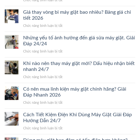
Chức năng bình luận bị tắt
Bảo
hành
Giá thay vòng bi máy giặt bao nhiêu? Bảng giá chi
sửa
tiết 2026
máy
ở
Chức năng bình luận bị tắt
giặt
Giá
bao
thay
Những yếu tố ảnh hưởng đến giá sửa máy giặt. Giải
lâu?
vòng
Giải
Đáp 24/24
bi
đáp
ở
Chức năng bình luận bị tắt
máy
chi
Những
giặt
tiết
yếu
Khi nào nên thay máy giặt mới? Dấu hiệu nhận biết
bao
Mới
tố
nhiêu?
nhanh 24/7
24/24
ảnh
Bảng
ở
Chức năng bình luận bị tắt
hưởng
giá
Khi
đến
chi
nào
Có nên mua linh kiện máy giặt chính hãng? Giải
giá
tiết
nên
sửa
Đáp Nhanh 2026
2026
thay
máy
ở
Chức năng bình luận bị tắt
máy
giặt.
Có
giặt
Giải
nên
Cách Tiết Kiệm Điện Khi Dùng Máy Giặt Giải Đáp
mới?
Đáp
mua
Dấu
Hướng Dẫn 24/7
24/24
linh
hiệu
ở
Chức năng bình luận bị tắt
kiện
nhận
Cách
máy
biết
Tiết
giặt