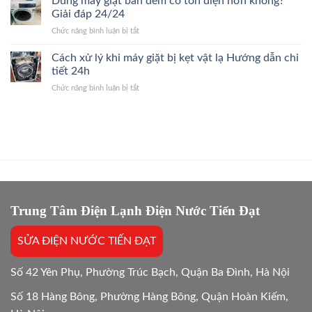
Dùng máy giặt ban đêm có tốn điện hơn không?
nhanh
Kiệm
chính
Giải đáp 24/24
24/7
Điện
hãng?
ở
Chức năng bình luận bị tắt
Khi
Giải
Dùng
Dùng
Đáp
máy
Cách xử lý khi máy giặt bị kẹt vật lạ Hướng dẫn chi
Máy
Nhanh
giặt
Giặt
tiết 24h
2026
ban
Giải
ở
Chức năng bình luận bị tắt
đêm
Đáp
Cách
có
Hướng
xử
tốn
Dẫn
lý
điện
24/7
khi
hơn
máy
không?
giặt
Giải
bị
đáp
kẹt
24/24
vật
lạ
Trung Tâm Điện Lạnh Điện Nước Tiến Đạt
Hướng
dẫn
SỬA ĐIỆN NƯỚC TIẾN ĐẠT
chi
tiết
24h
Số 42 Yên Phụ, Phường Trúc Bạch, Quận Ba Đình, Hà Nội
Số 18 Hàng Bông, Phường Hàng Bông, Quận Hoàn Kiếm,