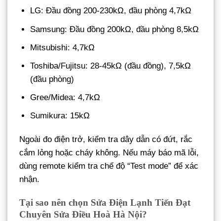
LG: Đầu đồng 200-230kΩ, đầu phòng 4,7kΩ
Samsung: Đầu đồng 200kΩ, đầu phòng 8,5kΩ
Mitsubishi: 4,7kΩ
Toshiba/Fujitsu: 28-45kΩ (đầu đồng), 7,5kΩ
(đầu phòng)
Gree/Midea: 4,7kΩ
Sumikura: 15kΩ
Ngoài đo điện trở, kiểm tra dây dẫn có đứt, rắc
cắm lỏng hoặc cháy không. Nếu máy báo mã lỗi,
dùng remote kiểm tra chế độ “Test mode” để xác
nhận.
Tại sao nên chọn Sửa Điện Lạnh Tiến Đạt
Chuyên Sửa Điều Hoà Hà Nội?