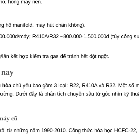
 nổ, hỏng máy nén.
g hồ manifold, máy hút chân không).
900.000đ/máy; R410A/R32 ~800.000-1.500.000đ (tùy công su
lần kết hợp kiểm tra gas để tránh hết đột ngột.
 nay
u hòa
chủ yếu bao gồm 3 loại: R22, R410A và R32. Một số 
rường. Dưới đây là phân tích chuyên sâu từ góc nhìn kỹ thu
 máy cũ
g rãi từ những năm 1990-2010. Công thức hóa học HCFC-22,