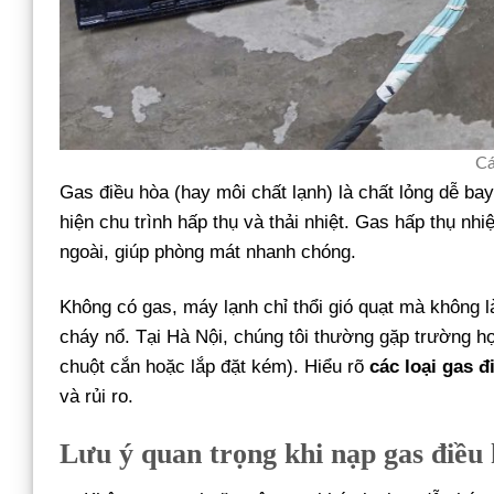
Cá
Gas điều hòa (hay môi chất lạnh) là chất lỏng dễ b
hiện chu trình hấp thụ và thải nhiệt. Gas hấp thụ nh
ngoài, giúp phòng mát nhanh chóng.
Không có gas, máy lạnh chỉ thổi gió quạt mà không l
cháy nổ. Tại Hà Nội, chúng tôi thường gặp trường h
chuột cắn hoặc lắp đặt kém). Hiểu rõ
các loại gas đ
và rủi ro.
Lưu ý quan trọng khi nạp gas điều 