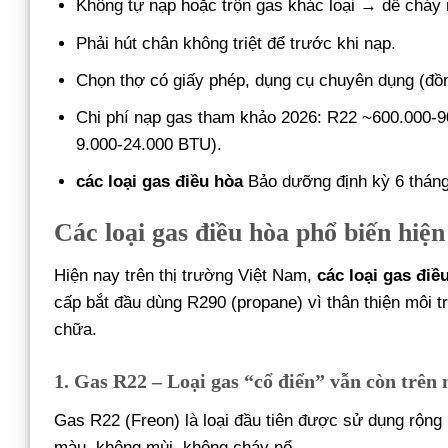
Không tự nạp hoặc trộn gas khác loại → dễ cháy
Phải hút chân không triệt để trước khi nạp.
Chọn thợ có giấy phép, dụng cụ chuyên dụng (đồn
Chi phí nạp gas tham khảo 2026: R22 ~600.000-
9.000-24.000 BTU).
các loại gas điều hòa
Bảo dưỡng định kỳ 6 tháng/
Các loại gas điều hòa phổ biến hiện
Hiện nay trên thị trường Việt Nam,
các loại gas điề
cấp bắt đầu dùng R290 (propane) vì thân thiện môi t
chữa.
1. Gas R22 – Loại gas “cổ điển” vẫn còn trên
Gas R22 (Freon) là loại đầu tiên được sử dụng rộn
màu, không mùi, không cháy nổ.