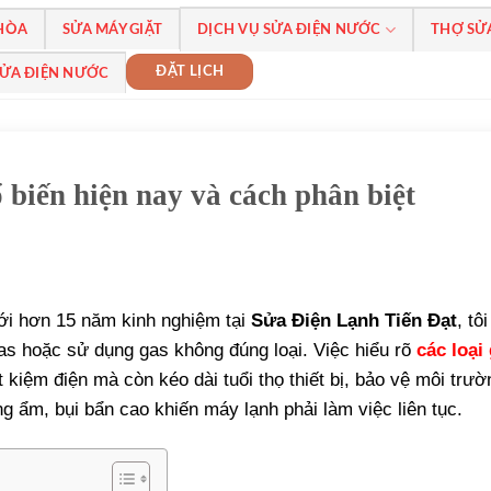
 HÒA
SỬA MÁY GIẶT
DỊCH VỤ SỬA ĐIỆN NƯỚC
THỢ SỬ
ĐẶT LỊCH
SỬA ĐIỆN NƯỚC
 biến hiện nay và cách phân biệt
ới hơn 15 năm kinh nghiệm tại
Sửa Điện Lạnh Tiến Đạt
, tô
gas hoặc sử dụng gas không đúng loại. Việc hiểu rõ
các loại
 kiệm điện mà còn kéo dài tuổi thọ thiết bị, bảo vệ môi trườ
ng ẩm, bụi bẩn cao khiến máy lạnh phải làm việc liên tục.