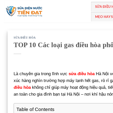
Bỏ
SỬA ĐIỀU
qua
nội
MẸO HAY 
dung
SỬA ĐIỀU HÒA
TOP 10 Các loại gas điều hòa phổ
Là chuyên gia trong lĩnh vực
sửa điều hòa
Hà Nội v
xúc hàng nghìn trường hợp máy lạnh hết gas, rò rỉ 
điều hòa
không chỉ giúp máy hoạt động hiệu quả, tiết
an toàn cho gia đình bạn tại Hà Nội – nơi khí hậu nó
Table of Contents