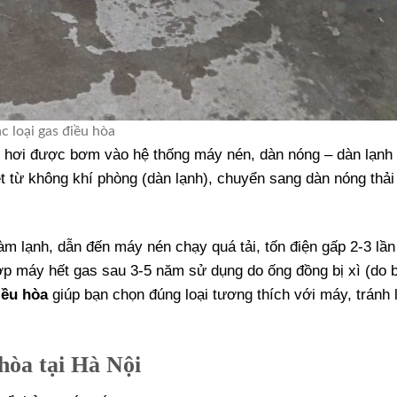
c loại gas điều hòa
ay hơi được bơm vào hệ thống máy nén, dàn nóng – dàn lạnh
iệt từ không khí phòng (dàn lạnh), chuyển sang dàn nóng thải
àm lạnh, dẫn đến máy nén chạy quá tải, tốn điện gấp 2-3 lần
ợp máy hết gas sau 3-5 năm sử dụng do ống đồng bị xì (do b
iều hòa
giúp bạn chọn đúng loại tương thích với máy, tránh 
hòa tại Hà Nội