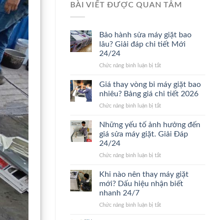
BÀI VIẾT ĐƯỢC QUAN TÂM
Bảo hành sửa máy giặt bao
lâu? Giải đáp chi tiết Mới
24/24
ở
Chức năng bình luận bị tắt
Bảo
hành
Giá thay vòng bi máy giặt bao
sửa
nhiêu? Bảng giá chi tiết 2026
máy
ở
Chức năng bình luận bị tắt
giặt
Giá
bao
thay
Những yếu tố ảnh hưởng đến
lâu?
vòng
Giải
giá sửa máy giặt. Giải Đáp
bi
đáp
24/24
máy
chi
ở
Chức năng bình luận bị tắt
giặt
tiết
Những
bao
Mới
yếu
nhiêu?
Khi nào nên thay máy giặt
24/24
tố
Bảng
mới? Dấu hiệu nhận biết
ảnh
giá
nhanh 24/7
hưởng
chi
ở
Chức năng bình luận bị tắt
đến
tiết
Khi
giá
2026