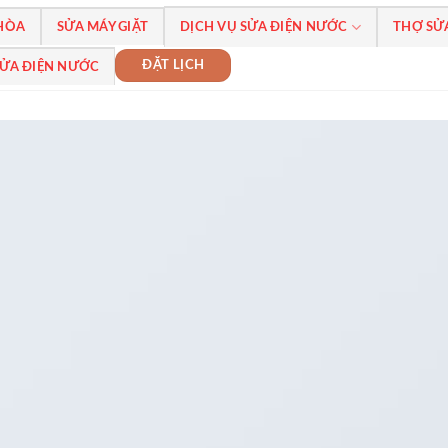
 HÒA
SỬA MÁY GIẶT
DỊCH VỤ SỬA ĐIỆN NƯỚC
THỢ SỬ
ĐẶT LỊCH
SỬA ĐIỆN NƯỚC