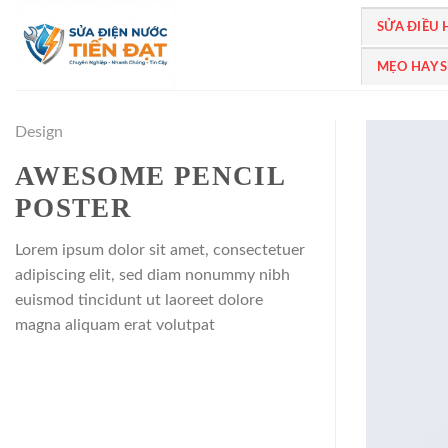
Bỏ
SỬA ĐIỀU
qua
nội
MẸO HAY 
dung
Design
AWESOME PENCIL
POSTER
Lorem ipsum dolor sit amet, consectetuer
adipiscing elit, sed diam nonummy nibh
euismod tincidunt ut laoreet dolore
magna aliquam erat volutpat