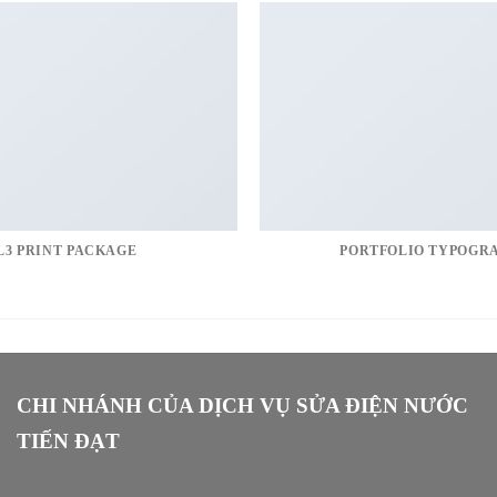
L3 PRINT PACKAGE
PORTFOLIO TYPOGR
CHI NHÁNH CỦA DỊCH VỤ SỬA ĐIỆN NƯỚC
TIẾN ĐẠT